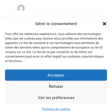
Gérer le consentement
Pour offrir les meilleures expériences, nous utilisons des technologies
telles que les cookies pour stocker et/ou accéder aux informations des
Non classé
appareils. Le fait de consentir à ces technologies nous permettra de
Test article
traiter des données telles que le comportement de navigation ou les ID
uniques sur ce site. Le fait de ne pas consentir ou de retirer son
Guillaume Gaudefroy
/
17 septembre, 2025
consentement peut avoir un effet négatif sur certaines caractéristiques
et fonctions.
Ba ici c’est du texte quoi !
Accepter
Refuser
Voir les préférences
Y'a comme un lézard production - Tout droits réservés -
Mentions
légales
-
Politique de confidentialité
Politique de cookies