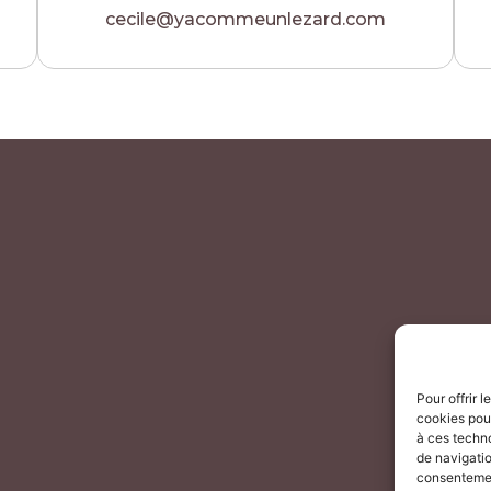
cecile@yacommeunlezard.com
Pour offrir 
cookies pour
à ces techn
de navigatio
consentement