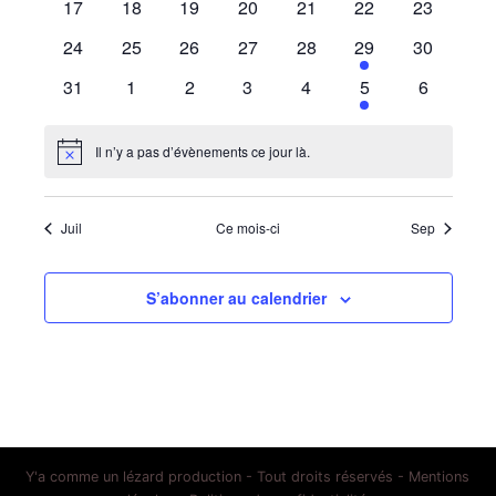
0
0
0
0
0
0
0
17
18
19
20
21
22
23
évènements
évènements
évènements
évènements
évènements
évènements
évènemen
0
0
0
0
0
1
0
24
25
26
27
28
29
30
évènements
évènements
évènements
évènements
évènements
évènement
évènemen
0
0
0
0
0
1
0
31
1
2
3
4
5
6
évènements
évènements
évènements
évènements
évènements
évènement
évènemen
Il n’y a pas d’évènements ce jour là.
Notice
Juil
Ce mois-ci
Sep
S’abonner au calendrier
Y'a comme un lézard production - Tout droits réservés -
Mentions