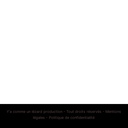
Y'a comme un lézard production - Tout droits réservés -
Mentions
légales
-
Politique de confidentialité