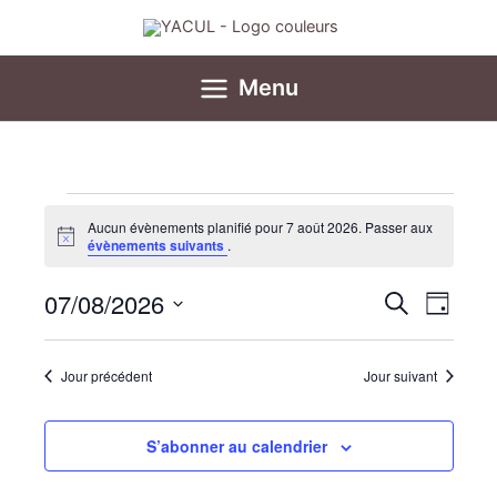
Aller
au
contenu
Menu
Évènements
Aucun évènements planifié pour 7 août 2026. Passer aux
for
Notice
évènements suivants
.
7
août
07/08/2026
Recherche
Navigat
Recherche
Jour
2026
et
de
Sélectionnez
navigation
vues
une
date.
Jour précédent
Jour suivant
de
Évènem
vues
Évènements
S’abonner au calendrier