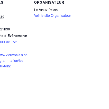
LS
ORGANISATEUR
Le Vieux Palais
Voir le site Organisateur
026
 21h30
rie d’Évènement:
urs de Toit
www.vieuxpalais.co
ogrammation/les-
de-toit2