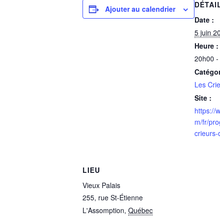
DÉTAI
Ajouter au calendrier
Date :
5 juin 2
Heure :
20h00 -
Catégo
Les Crie
Site :
https://
m/fr/pr
crieurs-
LIEU
Vieux Palais
255, rue St-Étienne
L'Assomption
,
Québec