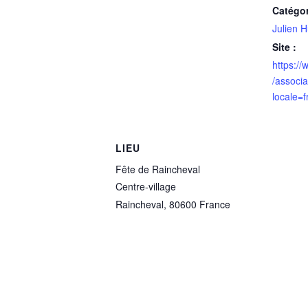
Catégo
Julien H
Site :
https:/
/associa
locale=
LIEU
Fête de Raincheval
Centre-village
Raincheval
,
80600
France