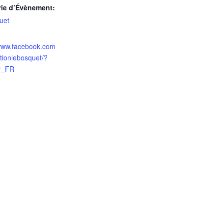
rie d’Évènement:
uet
/www.facebook.com
tionlebosquet/?
fr_FR