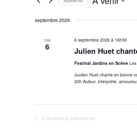
À venir
Aujourd’hui
vues
par
Évènements
mot-
Sélectionnez
clé.
une
septembre 2026
date.
6 septembre 2026 à 16h30
DIM
6
Julien Huet chan
Festival Jardins en Scène
Les
Juulien Huet chante en bonne c
20h Auteur, interprète, amoureu
Évènements
précédents