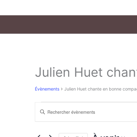
Aller
au
contenu
Julien Huet cha
Évènements
Évènements
Julien Huet chante en bonne compa
Recherche
Saisir
et
mot-
clé.
navigation
Rechercher
de
Évènements