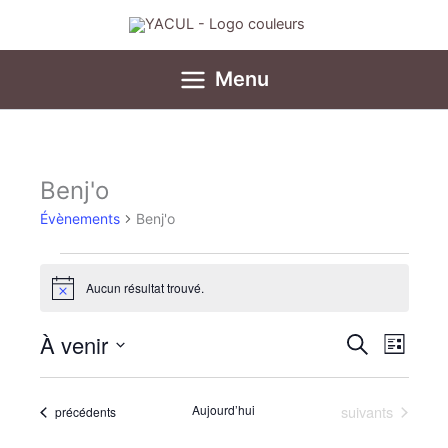
Aller
au
contenu
Menu
Benj'o
Évènements
Évènements
Benj'o
Aucun résultat trouvé.
Notice
À venir
Recherche
Navigat
Recherche
Liste
et
de
Sélectionnez
navigation
vues
une
Évènements
date.
Aujourd’hui
suivants
Évènements
précédents
de
Évènem
vues