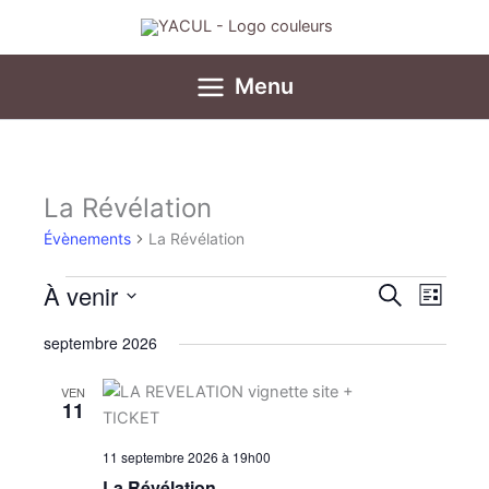
Aller
au
contenu
Menu
La Révélation
Évènements
Évènements
La Révélation
À venir
Recherche
Navigat
Recherche
Liste
et
de
Sélectionnez
septembre 2026
navigation
vues
une
date.
de
Évènem
VEN
vues
11
Évènements
11 septembre 2026 à 19h00
La Révélation